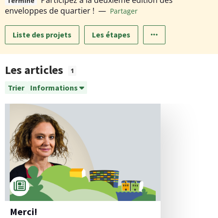
Participez à la deuxième édition des
Terminé
enveloppes de quartier !
—
Partager
Liste des projets
Les étapes
Les articles
1
Trier
Informations
Merci!