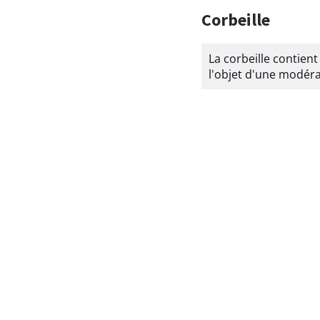
Corbeille
La corbeille contient
l'objet d'une modéra
L
i
s
t
e
d
e
s
c
o
n
t