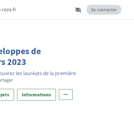
.reze.fr
Se connecter
eloppes de
rs 2023
uvrez les lauréats de la première
artager
ojets
Informations