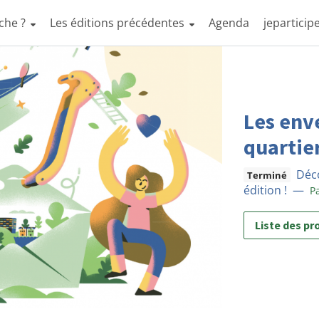
che ?
Les éditions précédentes
Agenda
jeparticipe
Les env
quartie
Déco
Terminé
édition !
—
P
Liste des pr