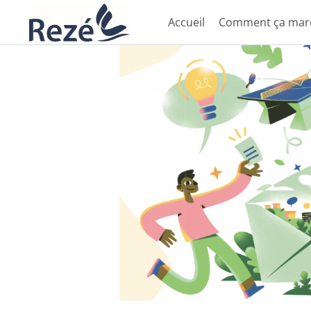
Accueil
Comment ça mar
Aller au contenu principal
Paramètres d'accessibilité