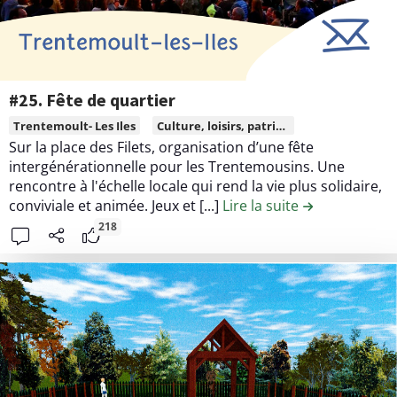
l
l
a
a
a
B
i
c
a
l
o
l
l
n
#25. Fête de quartier
i
e
t
L
n
Trentemoult- Les Iles
Culture, loisirs, patrimoine
r
r
i
Sur la place des Filets, organisation d’une fête
i
c
i
r
intergénérationnelle pour les Trentemousins. Une
è
o
b
e
rencontre à l'échelle locale qui rend la vie plus solidaire,
r
l
u
l
conviviale et animée. Jeux et [...]
Lire la suite
de la contribut
e
l
t
e
218
e
i
c
c
o
o
t
n
n
i
#
t
f
1
e
6
n
.
u
P