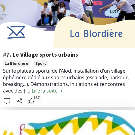
n
0
u
.
d
P
e
a
l
r
a
c
c
c
o
#7. Le Village sports urbains
a
n
L
La Blordière
Sport
n
t
i
Sur le plateau sportif de l’Alod, installation d’un village
i
r
r
éphémère dédié aux sports urbains (escalade, parkour,
n
i
e
breaking…). Démonstrations, initiations et rencontres
b
l
avec des [...]
Lire la suite
de la contribution #7. Le Village s
u
e
187
t
c
i
o
o
n
n
t
#
e