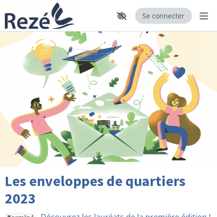
Se connecter
Aff
Aller au contenu principal
Paramètres d'accessibilité
Les enveloppes de quartiers
2023