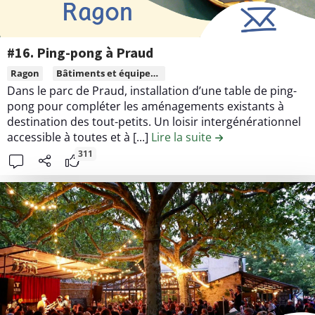
e
c
c
o
o
n
#16. Ping-pong à Praud
n
t
L
Ragon
Bâtiments et équipement publics
v
r
i
Dans le parc de Praud, installation d’une table de ping-
i
i
r
pong pour compléter les aménagements existants à
v
b
e
destination des tout-petits. Un loisir intergénérationnel
i
u
l
accessible à toutes et à [...]
Lire la suite
de la contribution 
a
t
e
311
l
i
c
o
o
o
m
n
n
b
#
t
r
4
e
a
.
n
g
P
u
é
o
d
à
u
e
l