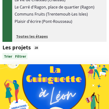
t
t
Le Carré d'Ragon, place de quartier (Ragon)
S
Communs Fruits (Trentemoult-Les Isles)
a
t
Plaisir d'écrire (Pont-Rousseau)
a
p
t
i
Toutes les étapes
e
s
Les projets
28
t
n
i
Trier
Filtrer
q
u
u
e
m
s
é
r