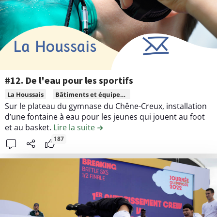
.
u
F
d
ê
e
t
l
e
a
d
c
e
o
#12. De l'eau pour les sportifs
q
n
L
La Houssais
Bâtiments et équipement publics
u
t
i
Sur le plateau du gymnase du Chêne-Creux, installation
a
r
r
d’une fontaine à eau pour les jeunes qui jouent au foot
r
i
e
et au basket.
Lire la suite
de la contribution #12. De l'eau p
t
b
l
187
i
u
e
e
t
c
r
i
o
o
n
n
t
#
e
2