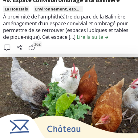
r
U
r
L
La Houssais
Environnement, espace vert, transition écologique
!
I
i
i
À proximité de l’amphithéâtre du parc de la Balinière,
T
b
r
aménagement d’un espace convivial et ombragé pour
S
u
e
permettre de se retrouver (espaces ludiques et tables
t
l
de pique-nique). Cet espace [...]
Lire la suite
de la contribut
i
e
362
o
c
n
o
#
n
1
t
3
e
.
n
P
u
l
d
a
e
i
l
s
a
i
c