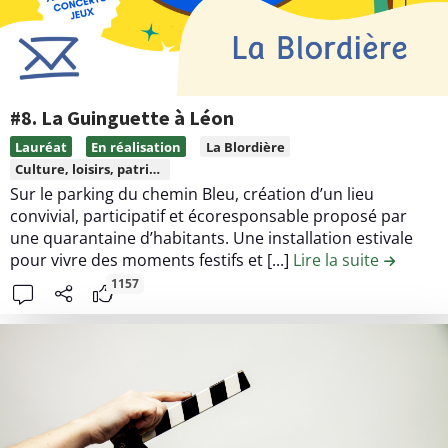
o
#8. La Guinguette à Léon
L
Lauréat
En réalisation
La Blordière
i
Culture, loisirs, patrimoine
r
Sur le parking du chemin Bleu, création d’un lieu
e
convivial, participatif et écoresponsable proposé par
l
une quarantaine d’habitants. Une installation estivale
pour vivre des moments festifs et [...]
Lire la suite
de la con
e
c
1157
o
n
t
e
n
u