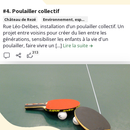
r
o
d
n
#4. Poulailler collectif
’
t
L
Château de Rezé
Environnement, espace vert, transition écologique
é
r
i
Rue Léo-Delibes, installation d’un poulailler collectif. Un
c
i
r
projet entre voisins pour créer du lien entre les
r
b
e
générations, sensibiliser les enfants à la vie d'un
i
u
l
poulailler, faire vivre un [...]
Lire la suite
de la contribution #
r
t
e
313
e
i
c
o
o
n
n
#
t
9
e
.
n
E
u
s
d
p
e
a
l
c
a