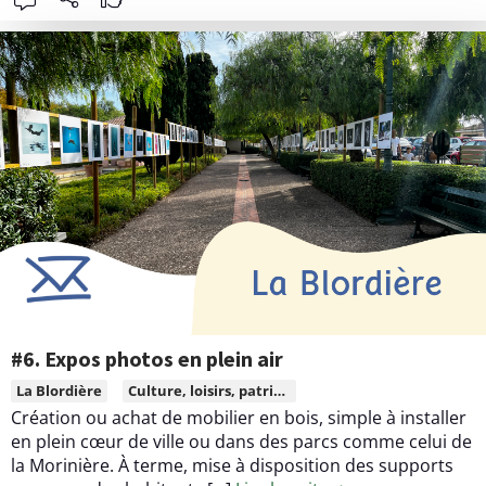
!
i
c
o
o
n
n
#
t
1
e
5
n
.
u
L
d
a
e
R
l
o
a
u
c
s
o
s
n
#6. Expos photos en plein air
i
t
L
La Blordière
Culture, loisirs, patrimoine
p
r
i
Création ou achat de mobilier en bois, simple à installer
o
i
r
en plein cœur de ville ou dans des parcs comme celui de
n
b
e
la Morinière. À terme, mise à disposition des supports
t
u