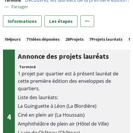
Découvrez les lauréats de la première édition !
Terminé
—
Partager
Informations
Les étapes
C
164
Jours
71
Idées déposées
28
Projets
7
Projets lauréats
11
h
i
Annonce des projets lauréats
f
Terminé
f
1 projet par quartier est à présent lauréat de
r
cette première édition des enveloppes de
e
quartiers.
s
Liste des lauréats:
c
La Guinguette à Léon (La Blordière)
l
Ciné en plein air (La Houssais)
4
é
É
s
Amphithéâtre de plein air (Hôtel de Ville)
e
La vie de Château (Château)