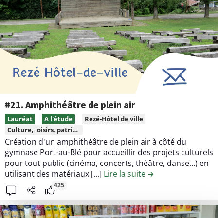
L
n
a
u
G
d
u
e
i
l
n
a
g
c
u
o
e
n
#21. Amphithéâtre de plein air
t
t
L
Lauréat
A l'étude
Rezé-Hôtel de ville
t
r
i
Culture, loisirs, patrimoine
e
i
r
Création d'un amphithéâtre de plein air à côté du
à
b
e
gymnase Port-au-Blé pour accueillir des projets culturels
L
u
l
pour tout public (cinéma, concerts, théâtre, danse…) en
é
t
utilisant des matériaux [...]
Lire la suite
de la contribution 
e
o
i
c
425
n
o
o
n
n