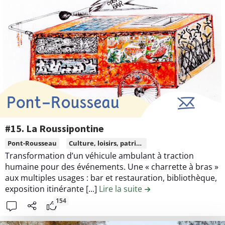
#
t
o
7
e
r
.
n
t
L
u
i
e
d
f
V
e
s
i
l
l
a
l
c
a
o
g
n
#15. La Roussipontine
e
t
L
Pont-Rousseau
Culture, loisirs, patrimoine
s
r
i
Transformation d’un véhicule ambulant à traction
p
i
r
humaine pour des événements. Une « charrette à bras »
o
b
e
aux multiples usages : bar et restauration, bibliothèque,
r
u
l
exposition itinérante [...]
Lire la suite
de la contribution #1
t
t
e
154
s
i
c
u
o
o