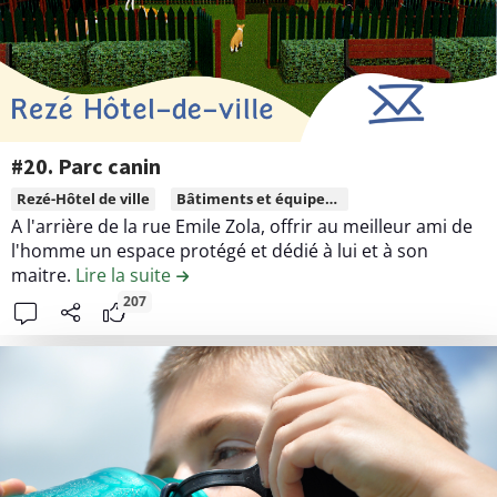
d
i
e
n
l
g
a
-
c
p
o
o
n
#20. Parc canin
n
t
L
Rezé-Hôtel de ville
Bâtiments et équipement publics
g
r
i
A l'arrière de la rue Emile Zola, offrir au meilleur ami de
à
i
r
l'homme un espace protégé et dédié à lui et à son
P
b
e
maitre.
Lire la suite
de la contribution #20. Parc canin
r
u
l
207
a
t
e
u
i
c
d
o
o
n
n
#
t
2
e
5
n