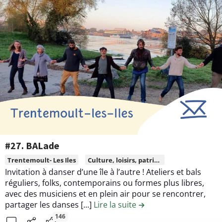
r
n
n
b
#
t
a
2
e
i
6
n
n
.
u
s
C
d
o
e
u
l
l
a
e
c
u
o
r
n
#27. BALade
s
t
L
Trentemoult- Les Iles
Culture, loisirs, patrimoine
e
r
i
Invitation à danser d’une île à l’autre ! Ateliers et bals
t
i
r
réguliers, folks, contemporains ou formes plus libres,
v
b
e
avec des musiciens et en plein air pour se rencontrer,
i
u
l
partager les danses [...]
Lire la suite
de la contribution #27
e
t
e
146