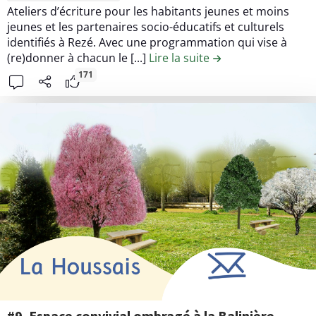
a
b
r
Ateliers d’écriture pour les habitants jeunes et moins
g
u
e
jeunes et les partenaires socio-éducatifs et culturels
o
t
l
identifiés à Rezé. Avec une programmation qui vise à
n
i
(re)donner à chacun le [...]
Lire la suite
de la contribution #1
e
,
o
c
171
p
n
o
l
#
n
a
2
t
c
4
e
e
.
n
d
C
u
e
O
d
q
M
e
u
M
l
a
U
a
r
N
c
t
S
o
i
F
n
e
R
t
#9. Espace convivial ombragé à la Balinière