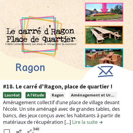
n
o
#
n
2
t
1
e
.
n
A
u
m
d
p
e
h
l
i
a
t
c
h
o
#18. Le carré d'Ragon, place de quartier !
é
n
L
Lauréat
A l'étude
Ragon
Aménagement et Urbanisme
â
t
i
Aménagement collectif d’une place de village devant
t
r
r
l’école. Un site aménagé avec de grandes tables, des
r
i
e
bancs, des jeux conçus avec les habitants à partir de
e
b
l
matériaux de récupération [...]
Lire la suite
de la contributi
d
u
e
340
e