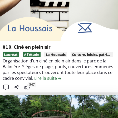
d
e
l
a
c
o
n
t
#10. Ciné en plein air
r
L
Lauréat
A l'étude
La Houssais
Culture, loisirs, patrimoine
i
i
Organisation d’un ciné en plein air dans le parc de la
b
r
Balinière. Sièges de plage, poufs, couvertures emmenés
u
e
par les spectateurs trouveront toute leur place dans ce
t
l
cadre convivial.
Lire la suite
de la contribution #10. Ciné en 
i
e
547
o
c
n
o
#
n
8
t
.
e