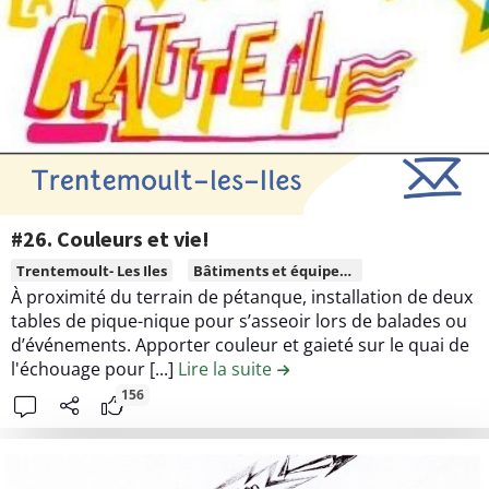
1
n
2
u
.
d
D
e
e
l
l
a
'
c
e
o
a
n
#26. Couleurs et vie!
u
t
L
Trentemoult- Les Iles
Bâtiments et équipement publics
p
r
i
À proximité du terrain de pétanque, installation de deux
o
i
r
tables de pique-nique pour s’asseoir lors de balades ou
u
b
e
d’événements. Apporter couleur et gaieté sur le quai de
r
u
l
l'échouage pour [...]
Lire la suite
de la contribution #26. Cou
l
t
e
156
e
i
c
s
o
o
s
n
n
p