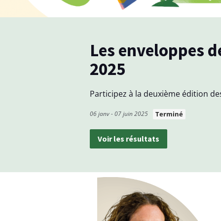
u
d
Les enveloppes de quartier
i
2025
s
p
Participez à la deuxième édition de
o
06 janv - 07 juin 2025
Terminé
s
i
Voir les résultats
t
i
f
"