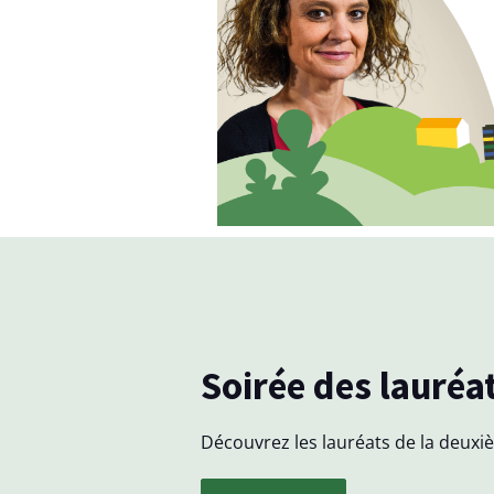
e
n
v
e
l
o
p
p
e
s
Soirée des lauréa
d
Découvrez les lauréats de la deuxiè
e
q